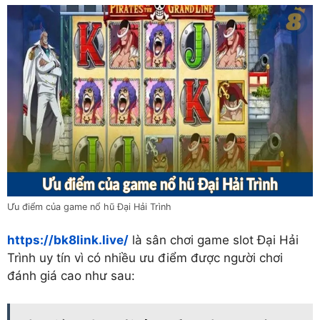
Ưu điểm của game nổ hũ Đại Hải Trình
https://bk8link.live/
là sân chơi game slot Đại Hải
Trình uy tín vì có nhiều ưu điểm được người chơi
đánh giá cao như sau: