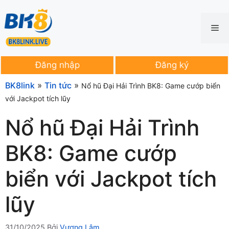
Chuyển
đến
Me
nội
dung
Đăng nhập
Đăng ký
BK8link
»
Tin tức
»
Nổ hũ Đại Hải Trình BK8: Game cướp biển
với Jackpot tích lũy
Nổ hũ Đại Hải Trình
BK8: Game cướp
biển với Jackpot tích
lũy
31/10/2025
Bởi
Vương Lâm