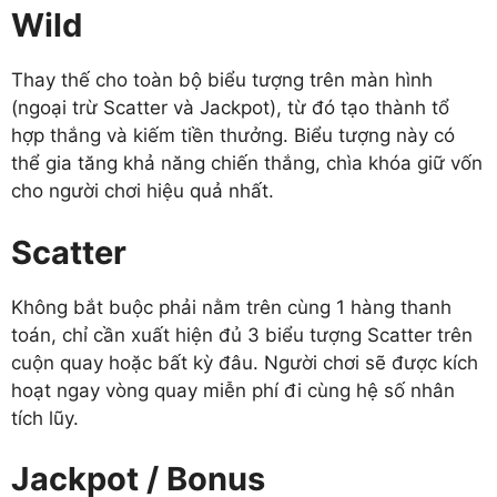
Wild
Thay thế cho toàn bộ biểu tượng trên màn hình
(ngoại trừ Scatter và Jackpot), từ đó tạo thành tổ
hợp thắng và kiếm tiền thưởng. Biểu tượng này có
thể gia tăng khả năng chiến thắng, chìa khóa giữ vốn
cho người chơi hiệu quả nhất.
Scatter
Không bắt buộc phải nằm trên cùng 1 hàng thanh
toán, chỉ cần xuất hiện đủ 3 biểu tượng Scatter trên
cuộn quay hoặc bất kỳ đâu. Người chơi sẽ được kích
hoạt ngay vòng quay miễn phí đi cùng hệ số nhân
tích lũy.
Jackpot / Bonus