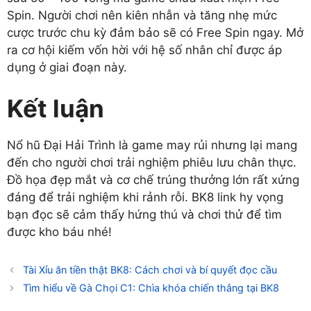
Spin. Người chơi nên kiên nhẫn và tăng nhẹ mức
cược trước chu kỳ đảm bảo sẽ có Free Spin ngay. Mở
ra cơ hội kiếm vốn hời với hệ số nhân chỉ được áp
dụng ở giai đoạn này.
Kết luận
Nổ hũ Đại Hải Trình là game may rủi nhưng lại mang
đến cho người chơi trải nghiệm phiêu lưu chân thực.
Đồ họa đẹp mắt và cơ chế trúng thưởng lớn rất xứng
đáng để trải nghiệm khi rảnh rỗi. BK8 link hy vọng
bạn đọc sẽ cảm thấy hứng thú và chơi thử để tìm
được kho báu nhé!
Tài Xỉu ăn tiền thật BK8: Cách chơi và bí quyết đọc cầu
Tìm hiểu về Gà Chọi C1: Chìa khóa chiến thắng tại BK8