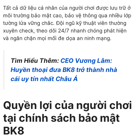
Tất cả dữ liệu cá nhân của người chơi được lưu trữ ở
môi trường bảo mật cao, bảo vệ thông qua nhiều lớp
tường lửa vững chắc. Đội ngũ kỹ thuật viên thường
xuyên check, theo dõi 24/7 nhanh chóng phát hiện
và ngăn chặn mọi mối đe dọa an ninh mạng.
Tìm Hiểu Thêm:
CEO Vương Lâm:
Huyền thoại đưa BK8 trở thành nhà
cái uy tín nhất Châu Á
Quyền lợi của người chơi
tại chính sách bảo mật
BK8