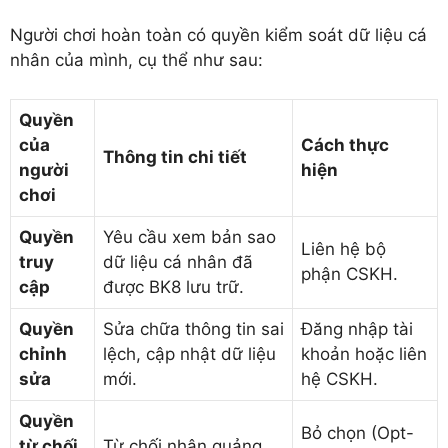
Người chơi hoàn toàn có quyền kiểm soát dữ liệu cá
nhân của mình, cụ thể như sau:
Quyền
của
Cách thực
Thông tin chi tiết
người
hiện
chơi
Quyền
Yêu cầu xem bản sao
Liên hệ bộ
truy
dữ liệu cá nhân đã
phận CSKH.
cập
được BK8 lưu trữ.
Quyền
Sửa chữa thông tin sai
Đăng nhập tài
chỉnh
lệch, cập nhật dữ liệu
khoản hoặc liên
sửa
mới.
hệ CSKH.
Quyền
Bỏ chọn (Opt-
từ chối
Từ chối nhận quảng