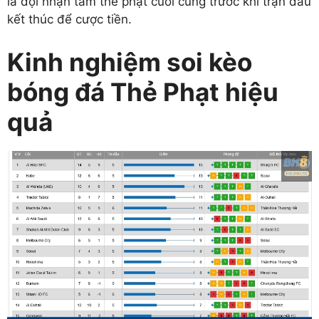
là đội nhận tấm thẻ phạt cuối cùng trước khi trận đấu
kết thúc để cược tiền.
Kinh nghiệm soi kèo
bóng đá Thẻ Phạt hiệu
quả