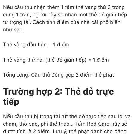
Nếu cầu thủ nhận thêm 1 tấm thẻ vàng thứ 2 trong
cùng 1 trận, người này sẽ nhận một thẻ đỏ gián tiếp
từ trọng tài. Cách tính điểm của nhà cái phổ biến
như sau:
Thẻ vàng đầu tiên = 1 điểm
Thẻ vàng thứ hai (thẻ đỏ gián tiếp) = 1 điểm
Tổng cộng: Cầu thủ đóng góp 2 điểm thẻ phạt
Trường hợp 2: Thẻ đỏ trực
tiếp
Nếu cầu thủ bị trọng tài rút thẻ đỏ trực tiếp sau lỗi va
chạm, thô bạo, phi thể thao… Tấm Red Card này sẽ
được tính là 2 điểm. Lưu ý, thẻ phạt dành cho băng