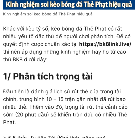
Kinh nghiệm soi kèo bóng đá Thẻ Phạt hiệu quả
Khác với kèo tỷ số, kèo bóng đá Thẻ Phạt có rất
nhiều yếu tố đặc thù để người chơi phân tích. Để có
quyết định cược chuẩn xác tại
https://bk8link.live/
thì nên áp dụng những kinh nghiệm hay ho từ cao
thủ BK8 dưới đây:
1/ Phân tích trọng tài
Đầu tiên là đánh giá lịch sử rút thẻ của trọng tài
chính, trung bình 10 – 15 trận gần nhất đã rút bao
nhiêu thẻ. Thêm vào đó, trọng tài rút thẻ cảnh cáo
sớm (20 phút đầu) sẽ khiến trận đấu có nhiều Thẻ
Phạt.
> 5.5 thẻ: Ưu tiên Tài (Khó tính, nặng tay)