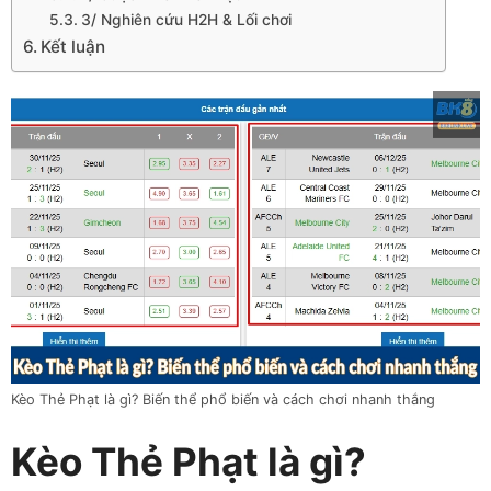
3/ Nghiên cứu H2H & Lối chơi
Kết luận
Kèo Thẻ Phạt là gì? Biến thể phổ biến và cách chơi nhanh thắng
Kèo Thẻ Phạt là gì?