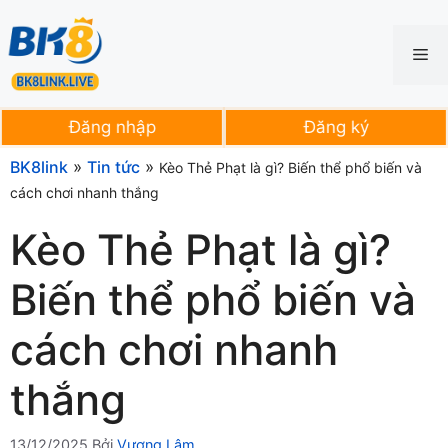
Chuyển
đến
Me
nội
dung
Đăng nhập
Đăng ký
BK8link
»
Tin tức
»
Kèo Thẻ Phạt là gì? Biến thể phổ biến và
cách chơi nhanh thắng
Kèo Thẻ Phạt là gì?
Biến thể phổ biến và
cách chơi nhanh
thắng
13/12/2025
Bởi
Vương Lâm