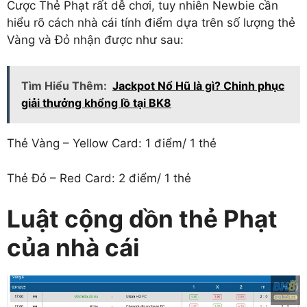
Cược Thẻ Phạt rất dễ chơi, tuy nhiên Newbie cần
hiểu rõ cách nhà cái tính điểm dựa trên số lượng thẻ
Vàng và Đỏ nhận được như sau:
Tìm Hiểu Thêm:
Jackpot Nổ Hũ là gì? Chinh phục
giải thưởng khổng lồ tại BK8
Thẻ Vàng – Yellow Card: 1 điểm/ 1 thẻ
Thẻ Đỏ – Red Card: 2 điểm/ 1 thẻ
Luật cộng dồn thẻ Phạt
của nhà cái