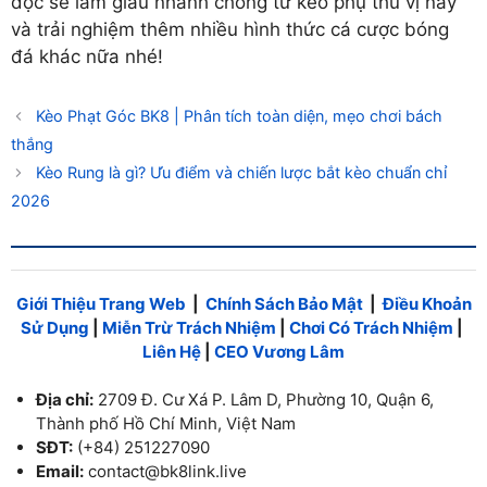
đọc sẽ làm giàu nhanh chóng từ kèo phụ thú vị này
và trải nghiệm thêm nhiều hình thức cá cược bóng
đá khác nữa nhé!
Kèo Phạt Góc BK8 | Phân tích toàn diện, mẹo chơi bách
thắng
Kèo Rung là gì? Ưu điểm và chiến lược bắt kèo chuẩn chỉ
2026
Giới Thiệu Trang Web
|
Chính Sách Bảo Mật
|
Điều Khoản
Sử Dụng
|
Miễn Trừ Trách Nhiệm
|
Chơi Có Trách Nhiệm
|
Liên Hệ
|
CEO Vương Lâm
Địa chỉ:
2709 Đ. Cư Xá P. Lâm D, Phường 10, Quận 6,
Thành phố Hồ Chí Minh, Việt Nam
SĐT:
(+84) 251227090
Email:
contact@bk8link.live