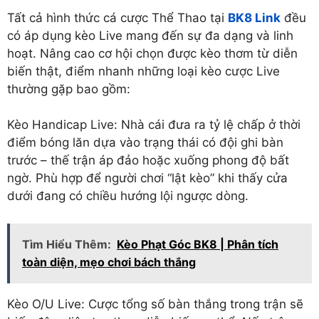
Tất cả hình thức cá cược Thể Thao tại
BK8 Link
đều
có áp dụng kèo Live mang đến sự đa dạng và linh
hoạt. Nâng cao cơ hội chọn được kèo thơm từ diễn
biến thật, điểm nhanh những loại kèo cược Live
thường gặp bao gồm:
Kèo Handicap Live: Nhà cái đưa ra tỷ lệ chấp ở thời
điểm bóng lăn dựa vào trạng thái có đội ghi bàn
trước – thế trận áp đảo hoặc xuống phong độ bất
ngờ. Phù hợp để người chơi “lật kèo” khi thấy cửa
dưới đang có chiều hướng lội ngược dòng.
Tìm Hiểu Thêm:
Kèo Phạt Góc BK8 | Phân tích
toàn diện, mẹo chơi bách thắng
Kèo O/U Live: Cược tổng số bàn thắng trong trận sẽ