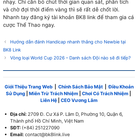
nhạy. Chỉ cần bỏ chút thời gian quan sát, phân tích
và chờ đợi thời điểm vàng thì sẽ rất dễ chốt lời.
Nhanh tay đăng ký tài khoản BK8 link để tham gia cá
cược Thể Thao ngay.
Hướng dẫn đánh Handicap nhanh thắng cho Newbie tại
BK8 Link
Vòng loại World Cup 2026 – Danh sách Đội nào sẽ đi tiếp?
Giới Thiệu Trang Web
|
Chính Sách Bảo Mật
|
Điều Khoản
Sử Dụng
|
Miễn Trừ Trách Nhiệm
|
Chơi Có Trách Nhiệm
|
Liên Hệ
|
CEO Vương Lâm
Địa chỉ:
2709 Đ. Cư Xá P. Lâm D, Phường 10, Quận 6,
Thành phố Hồ Chí Minh, Việt Nam
SĐT:
(+84) 251227090
Email:
contact@bk8link.live