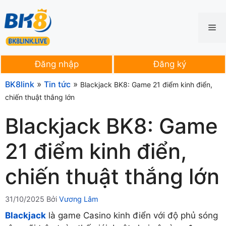
Chuyển
đến
Me
nội
dung
Đăng nhập
Đăng ký
BK8link
»
Tin tức
»
Blackjack BK8: Game 21 điểm kinh điển,
chiến thuật thắng lớn
Blackjack BK8: Game
21 điểm kinh điển,
chiến thuật thắng lớn
31/10/2025
Bởi
Vương Lâm
Blackjack
là game Casino kinh điển với độ phủ sóng