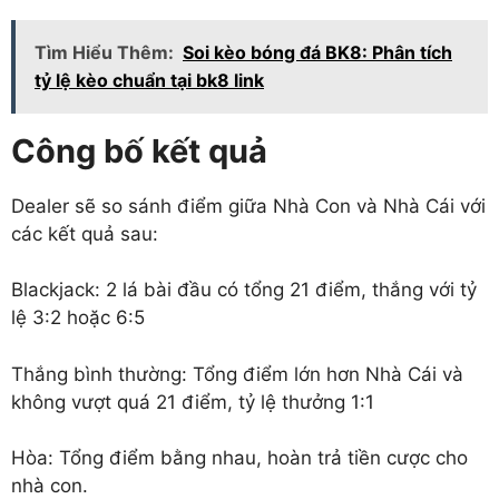
Tìm Hiểu Thêm:
Soi kèo bóng đá BK8: Phân tích
tỷ lệ kèo chuẩn tại bk8 link
Công bố kết quả
Dealer sẽ so sánh điểm giữa Nhà Con và Nhà Cái với
các kết quả sau:
Blackjack: 2 lá bài đầu có tổng 21 điểm, thắng với tỷ
lệ 3:2 hoặc 6:5
Thắng bình thường: Tổng điểm lớn hơn Nhà Cái và
không vượt quá 21 điểm, tỷ lệ thưởng 1:1
Hòa: Tổng điểm bằng nhau, hoàn trả tiền cược cho
nhà con.