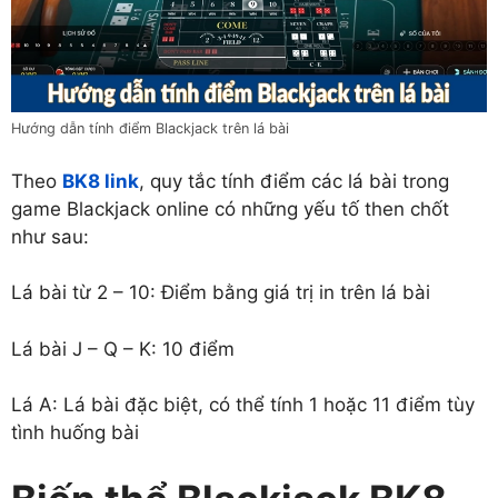
Hướng dẫn tính điểm Blackjack trên lá bài
Theo
BK8 link
, quy tắc tính điểm các lá bài trong
game Blackjack online có những yếu tố then chốt
như sau:
Lá bài từ 2 – 10: Điểm bằng giá trị in trên lá bài
Lá bài J – Q – K: 10 điểm
Lá A: Lá bài đặc biệt, có thể tính 1 hoặc 11 điểm tùy
tình huống bài