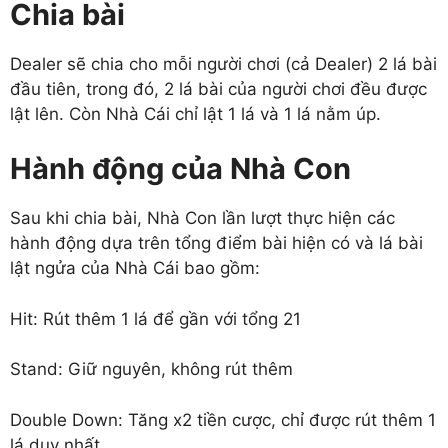
Chia bài
Dealer sẽ chia cho mỗi người chơi (cả Dealer) 2 lá bài
đầu tiên, trong đó, 2 lá bài của người chơi đều được
lật lên. Còn Nhà Cái chỉ lật 1 lá và 1 lá nằm úp.
Hành động của Nhà Con
Sau khi chia bài, Nhà Con lần lượt thực hiện các
hành động dựa trên tổng điểm bài hiện có và lá bài
lật ngửa của Nhà Cái bao gồm:
Hit: Rút thêm 1 lá để gần với tổng 21
Stand: Giữ nguyên, không rút thêm
Double Down: Tăng x2 tiền cược, chỉ được rút thêm 1
lá duy nhất